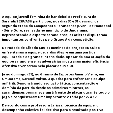
A equipe juvenil feminina de handebol da Prefeitura de
Sarandi/SESP/ASH participou, nos dias 30 e 31 de maio, da
segunda etapa do Campeonato Paranaense Juvenil de Handebol
- Série Ouro, realizada no município de Umuarama.
Representando o esporte sarandiense, as atletas disputaram
importantes confrontos pelo Grupo A da competição.
Na rodada de sábado (30), as meninas do projeto Eu Cuido
enfrentaram a equipe de Jardim Alegre em uma partida
equilibrada e de grande intensidade. Apesar da boa atuação da
equipe sarandiense, as adversárias mostraram maior eficiência
ofensiva e venceram pelo placar de 29 a 20.
Já no domingo (31), no Ginásio de Esportes Amário Vieira, em
Umuarama, Sarandi voltou à quadra para enfrentar a equipe
anfitriã. Demonstrando evolução tática, concentração e
domínio da partida desde os primeiros minutos, as
sarandienses permaneceram à frente do placar durante todo o
jogo e conquistaram uma importante vitória por 22 a 17.
De acordo com a professora Larissa, técnica da equipe, o
desempenho coletivo foi decisivo para o resultado positivo.