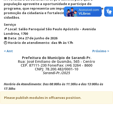
população aproveite a oportunidade e participe do
programa, que representa um importante instrumento de
promoção da cidadania e fortalecimento dos direitos dos
cidadãos.
Serviço
📍 Local: Salão Paroquial São Paulo Apóstolo – Avenida
Londrina, 1700
📅 Data: 24 a 27 de junho de 2026
🕘 Horário de atendimento: das 9h às 17h
< Ant
Próximo >
Prefeitura do Município de Sarandi-Pr.
Rua: José Emiliano de Gusmão, 565 - Centro
CEP. 87111-230 Fone/Fax: (44) 3264 - 8600
CNPJ: 78.200.482/0001-10
Sarandi-Pr./2025
Horário de Atendimento: Das 08:00hs às 11:30hs e das 13:00hs às
17:30hs
Please publish modules in
offcanvas
position.