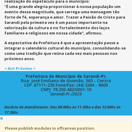
realização do espetáculo para o município:
“É uma grande alegria proporcionar à nossa população um
evento dessa magnitude, que carrega uma mensagem tão
forte de fé, esperança e amor. Trazer a Paixão de Cristo para
Sarandi pela primeira vez é um passo importante na
valorização da cultura e no fortalecimento dos laços
familiares e religiosos em nossa cidade”, afirmou.
A expectativa da Prefeitura é que a apresentação passe a
integrar o calendário cultural do município, consolidando-se
como uma tradição que reúna cada vez mais pessoas nos
próximos anos.
< Ant
Próximo >
Prefeitura do Município de Sarandi-Pr.
Rua: José Emiliano de Gusmão, 565 - Centro
CEP. 87111-230 Fone/Fax: (44) 3264 - 8600
CNPJ: 78.200.482/0001-10
Sarandi-Pr./2025
Horário de Atendimento: Das 08:00hs às 11:30hs e das 13:00hs às
17:30hs
Please publish modules in
offcanvas
position.