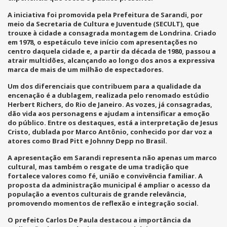
A iniciativa foi promovida pela Prefeitura de Sarandi, por
meio da Secretaria de Cultura e Juventude (SECULT), que
trouxe à cidade a consagrada montagem de Londrina. Criado
em 1978, o espetáculo teve início com apresentações no
centro daquela cidade e, a partir da década de 1980, passou a
atrair multidões, alcançando ao longo dos anos a expressiva
marca de mais de um milhão de espectadores.
Um dos diferenciais que contribuem para a qualidade da
encenação é a dublagem, realizada pelo renomado estúdio
Herbert Richers, do Rio de Janeiro. As vozes, já consagradas,
dão vida aos personagens e ajudam a intensificar a emoção
do público. Entre os destaques, está a interpretação de Jesus
Cristo, dublada por Marco Antônio, conhecido por dar voz a
atores como Brad Pitt e Johnny Depp no Brasil.
A apresentação em Sarandi representa não apenas um marco
cultural, mas também o resgate de uma tradição que
fortalece valores como fé, união e convivência familiar. A
proposta da administração municipal é ampliar o acesso da
população a eventos culturais de grande relevância,
promovendo momentos de reflexão e integração social.
O prefeito Carlos De Paula destacou a importância da