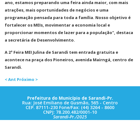
ano, estamos preparando uma feira ainda maior, com mais
atrações, mais oportunidades de negócios e uma
programação pensada para toda a família. Nosso objetivo é
fortalecer os MEIs, movimentar a economia local e
proporcionar momentos de lazer para a população", destaca
a secretária de Desenvolvimento.
A 2ª Feira MEI Julina de Sarandi tem entrada gratuita e
acontece na praça dos Pioneiros, avenida Mairngá, centro de
Sarandi.
< Ant
Próximo >
Prefeitura do Município de Sarandi-Pr.
Rua: José Emiliano de Gusmão, 565 - Centro
CEP. 87111-230 Fone/Fax: (44) 3264 - 8600
CNPJ: 78.200.482/0001-10
Sarandi-Pr./2025
Horário de Atendimento: Das 08:00hs às 11:30hs e das 13:00hs às