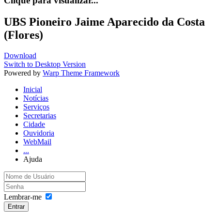
Clique para visualizar...
UBS Pioneiro Jaime Aparecido da Costa
(Flores)
Download
Switch to Desktop Version
Powered by
Warp Theme Framework
Inicial
Notícias
Serviços
Secretarias
Cidade
Ouvidoria
WebMail
...
Ajuda
Lembrar-me
Entrar