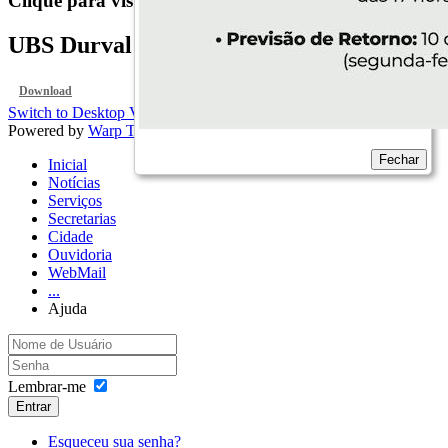
Clique para visualizar...
UBS Durval Rodrigues (Nova Aliança)
Download
Switch to Desktop Version
Powered by
Warp Theme Framework
Fechar
Inicial
Notícias
Serviços
Secretarias
Cidade
Ouvidoria
WebMail
...
Ajuda
Lembrar-me
Entrar
Esqueceu sua senha?