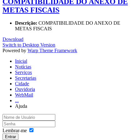
COMPATIBILIDADE DO ANEXO DE
METAS FISCAIS
Descrição:
COMPATIBILIDADE DO ANEXO DE
METAS FISCAIS
Download
Switch to Desktop Version
Powered by
Warp Theme Framework
Inicial
Notícias
Serviços
Secretarias
Cidade
Ouvidoria
WebMail
...
Ajuda
Lembrar-me
Entrar