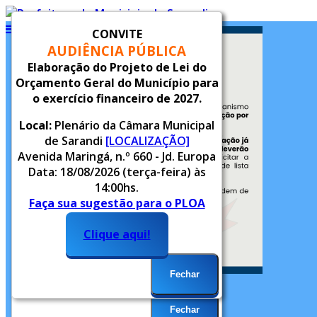
CONVITE
AUDIÊNCIA PÚBLICA
Inicial
Elaboração do Projeto de Lei do
Notícias
Orçamento Geral do Município para
Serviços
o exercício financeiro de 2027.
Alvará
Alvará Provisório
Local:
Plenário da Câmara Municipal
Legislação
de Sarandi
[LOCALIZAÇÃO]
Concurso Público
Avenida Maringá, n.º 660 - Jd. Europa
Data: 18/08/2026 (terça-feira) às
14:00hs.
Conselhos Municipais
Faça sua sugestão para o PLOA
Endereços Municipais
2027.
Enfrentamento à Violência
Clique aqui!
Contra Criança e
Adolescente
Horários: Transporte
Fechar
Público
Informatica
Fechar