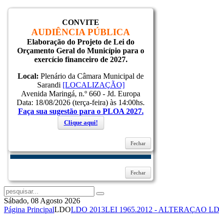
CONVITE
Inicial
AUDIÊNCIA PÚBLICA
Notícias
Elaboração do Projeto de Lei do
Serviços
Orçamento Geral do Município para o
Secretarias
exercício financeiro de 2027.
Cidade
Ouvidoria
Local:
Plenário da Câmara Municipal de
WebMail
Sarandi
[LOCALIZAÇÃO]
...
Avenida Maringá, n.º 660 - Jd. Europa
Ajuda
Data: 18/08/2026 (terça-feira) às 14:00hs.
Faça sua sugestão para o PLOA 2027.
Login
Clique aqui!
Fechar
Lembrar-me
Entrar
Esqueceu sua senha?
Esqueceu seu usuário?
Fechar
Sábado, 08 Agosto 2026
Página Principal
LDO
LDO 2013
LEI 1965.2012 - ALTERAÇAO LD