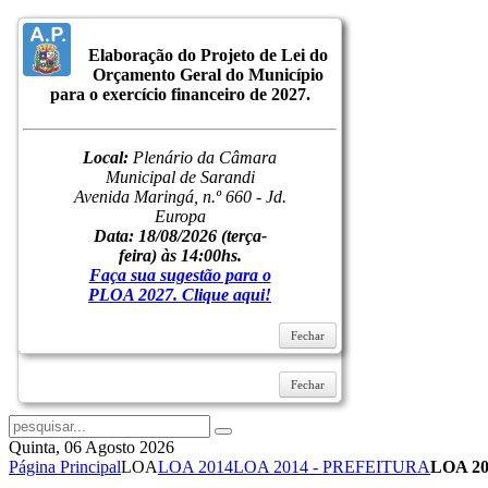
Elaboração do Projeto de Lei do
Inicial
Orçamento Geral do Município
Notícias
para o exercício financeiro de 2027.
Serviços
Secretarias
Cidade
Local:
Plenário da Câmara
Ouvidoria
Municipal de Sarandi
WebMail
Avenida Maringá, n.º 660 - Jd.
...
Europa
Ajuda
Data: 18/08/2026
(terça-
feira) às 14:00hs.
Login
Faça sua sugestão para o
PLOA 2027. Clique aqui!
Lembrar-me
Fechar
Entrar
Esqueceu sua senha?
Esqueceu seu usuário?
Fechar
Quinta, 06 Agosto 2026
Página Principal
LOA
LOA 2014
LOA 2014 - PREFEITURA
LOA 20