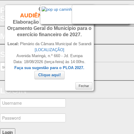
PREFEITURA DO MUNICIPIO DE
CONVITE
AUDIÊNCIA PÚBLICA
SARANDI
Fechar
Fechar
Fechar
Elaboração do Projeto de Lei do
Orçamento Geral do Município para o
MENU
exercício financeiro de 2027.
Local:
Plenário da Câmara Municipal de Sarandi
[LOCALIZAÇÃO]
SEARCH
Avenida Maringá, n.º 660 - Jd. Europa
Data: 18/08/2026 (terça-feira) às 14:00hs.
Faça sua sugestão para o PLOA 2027.
Clique aqui!
Fechar
LOGIN