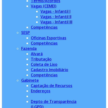
Termo/Acordos
Vagas (CEMEI)
Vagas - Infantil I
Vagas - Infantil II
Vagas - Infantil III
Competências
SESP
Oficinas Esportivas
Competências
Fazenda
Alvará
Tributação
Coleta de Lixo
Cadastro Imobiliário
Competências
Gabinete
Captação de Recursos
Endereços
Depto de Transparência
(LGPD)