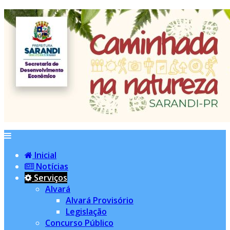
Inicial
Notícias
Serviços
Alvará
Alvará Provisório
Legislação
Concurso Público