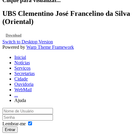
Clique para visualizar...
UBS Clementino José Francelino da Silva
(Oriental)
Download
Switch to Desktop Version
Powered by
Warp Theme Framework
Inicial
Notícias
Serviços
Secretarias
Cidade
Ouvidoria
WebMail
...
Ajuda
Lembrar-me
Entrar