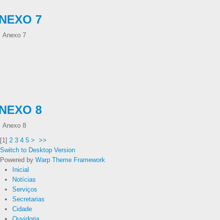
NEXO 7
Anexo 7
NEXO 8
Anexo 8
[
1
]
2
3
4
5
>
>>
Switch to Desktop Version
Powered by
Warp Theme Framework
Inicial
Notícias
Serviços
Secretarias
Cidade
Ouvidoria