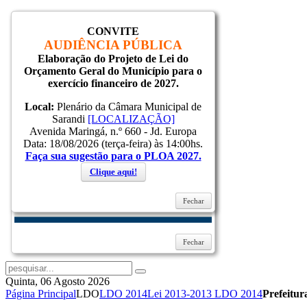
CONVITE
Inicial
AUDIÊNCIA PÚBLICA
Notícias
Elaboração do Projeto de Lei do
Serviços
Orçamento Geral do Município para o
Secretarias
exercício financeiro de 2027.
Cidade
Ouvidoria
Local:
Plenário da Câmara Municipal de
WebMail
Sarandi
[LOCALIZAÇÃO]
...
Avenida Maringá, n.º 660 - Jd. Europa
Ajuda
Data: 18/08/2026 (terça-feira) às 14:00hs.
Faça sua sugestão para o PLOA 2027.
Login
Clique aqui!
Fechar
Lembrar-me
Entrar
Esqueceu sua senha?
Esqueceu seu usuário?
Fechar
Quinta, 06 Agosto 2026
Página Principal
LDO
LDO 2014
Lei 2013-2013 LDO 2014
Prefeitu