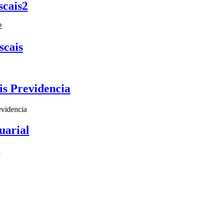
scais2
2
scais
is Previdencia
evidencia
uarial
l