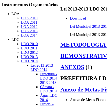
Instrumentos
Orçamentários
Lei
2013-2013 LDO 20
LOA
LOA 2010
Download
LOA 2011
Lei Municipal 2013-20
LOA 2012
LOA 2013
Lei Municipal 2013-20
LOA 2014
LDO
METODOLOGIA 
LDO 2010
LDO 2011
LDO 2012
DEMONSTRATIV
LDO 2013
LDO 2014
Lei 2013-2013
ANEXOS
(1)
LDO 2014
Prefeitura -
PREFEITURA LDO
LDO 2014
2013 2013
Câmara -
Anexo de Metas Fi
LDO 2014
Água LDO
Anexo de Metas Fiscai
2014
Preserv -