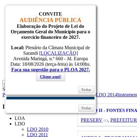
CONVITE
Inicial
AUDIÊNCIA PÚBLICA
Notícias
Elaboração do Projeto de Lei do
Serviços
Orçamento Geral do Município para o
Secretarias
exercício financeiro de 2027.
Cidade
Ouvidoria
Local:
Plenário da Câmara Municipal de
WebMail
Sarandi
[LOCALIZAÇÃO]
...
Avenida Maringá, n.º 660 - Jd. Europa
Ajuda
Data: 18/08/2026 (terça-feira) às 14:00hs.
Faça sua sugestão para o PLOA 2027.
Login
Clique aqui!
Sexta, 07 Agosto 2026
Fechar
Página Principal
LDO
LDO 2014
Lei 2013-2013 LDO 2014
Instrumen
Instrumentos
Orçamentários
Fechar
ANEXO II - FONTES FI
LOA
PRESERV
,
PREFEITU
(1)
LDO
LDO 2010
LDO 2011