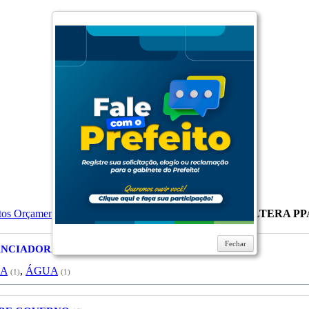
tos Orçamentarios
PPA
PPA 2010-2013
LEI 1964.2012 - ALTERA PP
Fechar
NANCIADORAS
(3)
RA
,
ÁGUA
(1)
(1)