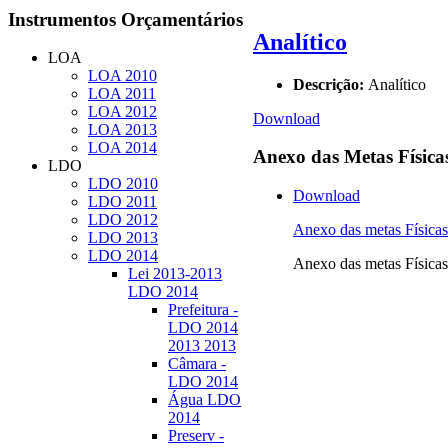
Instrumentos
Orçamentários
Analítico
LOA
LOA 2010
Descrição:
Analítico
LOA 2011
LOA 2012
Download
LOA 2013
LOA 2014
Anexo
das Metas Física
LDO
LDO 2010
Download
LDO 2011
LDO 2012
Anexo das metas Físi
LDO 2013
LDO 2014
Anexo das metas Físi
Lei 2013-2013
LDO 2014
Prefeitura -
LDO 2014
2013 2013
Câmara -
LDO 2014
Água LDO
2014
Preserv -