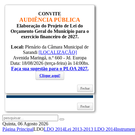
CONVITE
Inicial
AUDIÊNCIA PÚBLICA
Notícias
Elaboração do Projeto de Lei do
Serviços
Orçamento Geral do Município para o
Secretarias
exercício financeiro de 2027.
Cidade
Ouvidoria
Local:
Plenário da Câmara Municipal de
WebMail
Sarandi
[LOCALIZAÇÃO]
...
Avenida Maringá, n.º 660 - Jd. Europa
Ajuda
Data: 18/08/2026 (terça-feira) às 14:00hs.
Faça sua sugestão para o PLOA 2027.
Login
Clique aqui!
Fechar
Lembrar-me
Entrar
Esqueceu sua senha?
Esqueceu seu usuário?
Fechar
Quinta, 06 Agosto 2026
Página Principal
LDO
LDO 2014
Lei 2013-2013 LDO 2014
Instrumen