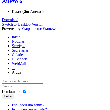
Anexo 6
Descrição:
Anexo 6
Download
Switch to Desktop Version
Powered by
Warp Theme Framework
Inicial
Notícias
Serviços
Secretarias
Cidade
Ouvidoria
WebMail
...
Ajuda
Lembrar-me
Entrar
Esqueceu sua senha?
Esqueceu seu usuário?