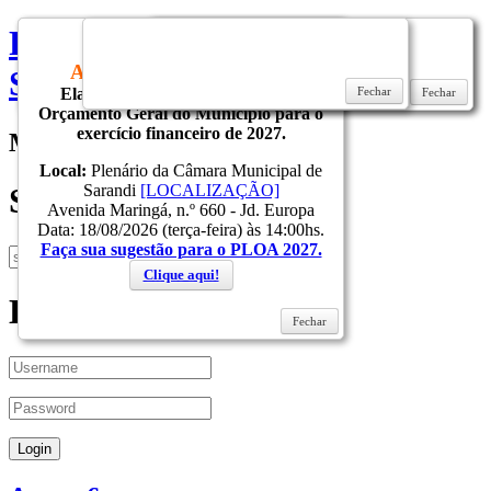
Prefeitura do Municipio de
CONVITE
AUDIÊNCIA PÚBLICA
Sarandi
Elaboração do Projeto de Lei do
Fechar
Fechar
Fechar
Fechar
Orçamento Geral do Município para o
exercício financeiro de 2027.
Menu
Local:
Plenário da Câmara Municipal de
Sarandi
[LOCALIZAÇÃO]
Search
Avenida Maringá, n.º 660 - Jd. Europa
Data: 18/08/2026 (terça-feira) às 14:00hs.
Faça sua sugestão para o PLOA 2027.
Clique aqui!
Login
Fechar