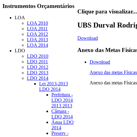
Instrumentos
Orçamentários
Clique para visualizar...
LOA
LOA 2010
UBS Durval Rodrig
LOA 2011
LOA 2012
Download
LOA 2013
LOA 2014
Anexo
das Metas Física
LDO
LDO 2010
LDO 2011
Download
LDO 2012
Anexo das metas Físi
LDO 2013
LDO 2014
Anexo das metas Físi
Lei 2013-2013
LDO 2014
Prefeitura -
LDO 2014
2013 2013
Câmara -
LDO 2014
Água LDO
2014
Preserv -