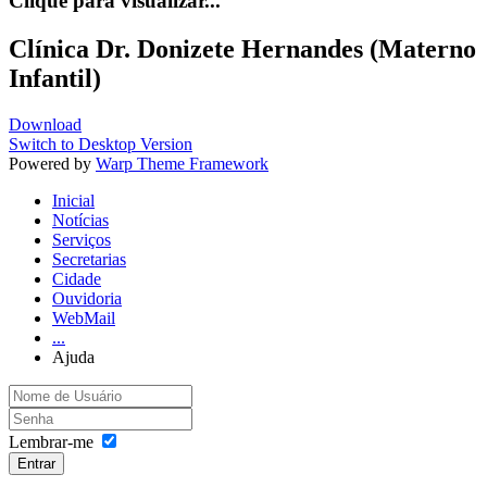
Clique para visualizar...
Clínica Dr. Donizete Hernandes (Materno
Infantil)
Download
Switch to Desktop Version
Powered by
Warp Theme Framework
Inicial
Notícias
Serviços
Secretarias
Cidade
Ouvidoria
WebMail
...
Ajuda
Lembrar-me
Entrar