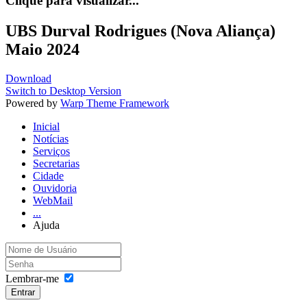
Clique para visualizar...
UBS Durval Rodrigues (Nova Aliança)
Maio 2024
Download
Switch to Desktop Version
Powered by
Warp Theme Framework
Inicial
Notícias
Serviços
Secretarias
Cidade
Ouvidoria
WebMail
...
Ajuda
Lembrar-me
Entrar