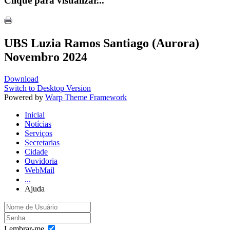
Clique para visualizar...
UBS Luzia Ramos Santiago (Aurora)
Novembro 2024
Download
Switch to Desktop Version
Powered by
Warp Theme Framework
Inicial
Notícias
Serviços
Secretarias
Cidade
Ouvidoria
WebMail
...
Ajuda
Lembrar-me