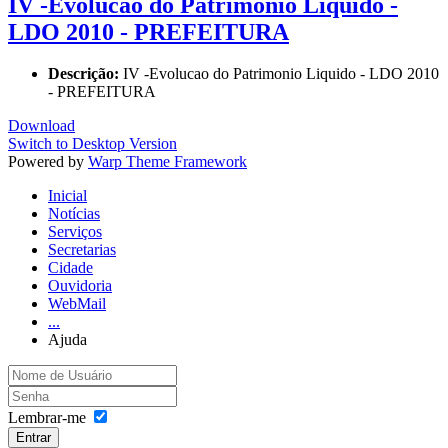
IV -Evolucao do Patrimonio Liquido -
LDO 2010 - PREFEITURA
Descrição:
IV -Evolucao do Patrimonio Liquido - LDO 2010
- PREFEITURA
Download
Switch to Desktop Version
Powered by
Warp Theme Framework
Inicial
Notícias
Serviços
Secretarias
Cidade
Ouvidoria
WebMail
...
Ajuda
Lembrar-me
Entrar