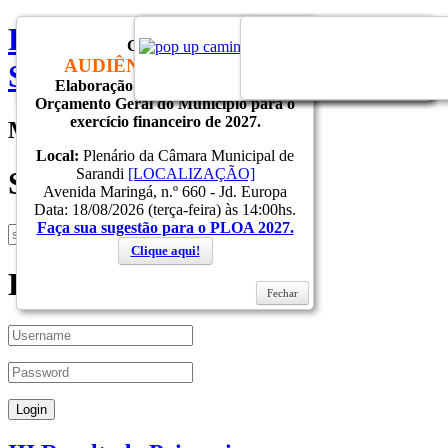
Prefeitura do Municipio de
CONVITE
AUDIÊNCIA PÚBLICA
Sarandi
Elaboração do Projeto de Lei do
Fechar
Fechar
Fechar
Orçamento Geral do Município para o
exercício financeiro de 2027.
Menu
Local:
Plenário da Câmara Municipal de
Sarandi
[LOCALIZAÇÃO]
Search
Avenida Maringá, n.º 660 - Jd. Europa
Data: 18/08/2026 (terça-feira) às 14:00hs.
Faça sua sugestão para o PLOA 2027.
Clique aqui!
Login
Fechar