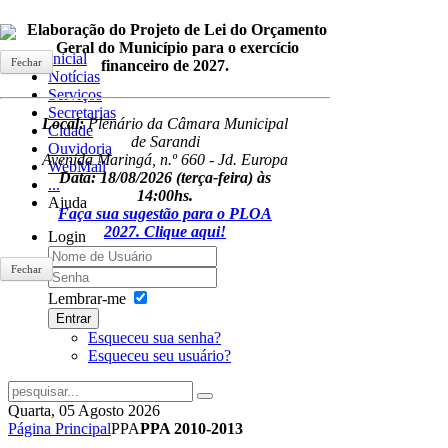
Elaboração do Projeto de Lei do Orçamento
Geral do Município para o exercício
Inicial
Fechar
financeiro de 2027.
Notícias
Serviços
Secretarias
Local:
Plenário da Câmara Municipal
Cidade
de Sarandi
Ouvidoria
Avenida Maringá, n.º 660 - Jd. Europa
WebMail
Data: 18/08/2026
(terça-feira) às
...
14:00hs.
Ajuda
Faça sua sugestão para o PLOA
2027. Clique aqui!
Login
Fechar
Lembrar-me
Entrar
Esqueceu sua senha?
Esqueceu seu usuário?
Quarta, 05 Agosto 2026
Página Principal
PPA
PPA 2010-2013