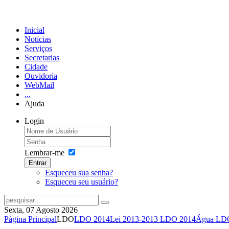
Inicial
Notícias
Serviços
Secretarias
Cidade
Ouvidoria
WebMail
...
Ajuda
Login
Lembrar-me
Entrar
Esqueceu sua senha?
Esqueceu seu usuário?
Sexta, 07 Agosto 2026
Página Principal
LDO
LDO 2014
Lei 2013-2013 LDO 2014
Água LD