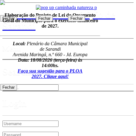
Prefeitura do Municipio de
Elaboração do Projeto de Lei do Orçamento
Fechar
Fechar
Fechar
Fechar
Geral do Município para o exercício financeiro
Sarandi
de 2027.
Local:
Plenário da Câmara Municipal
Menu
de Sarandi
Avenida Maringá, n.º 660 - Jd. Europa
Data: 18/08/2026
(terça-feira) às
14:00hs.
Search
Faça sua sugestão para o PLOA
2027. Clique aqui!
Fechar
Login