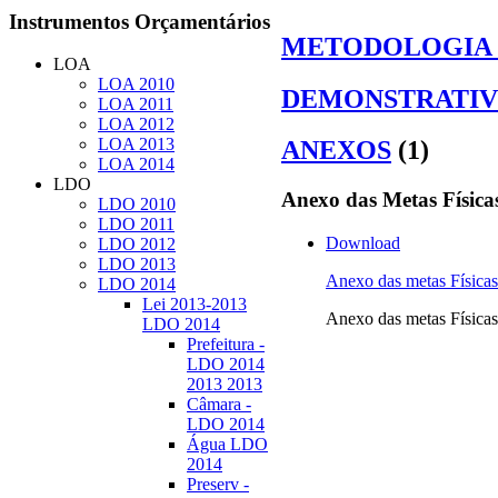
Instrumentos
Orçamentários
METODOLOGIA 
LOA
LOA 2010
DEMONSTRATIV
LOA 2011
LOA 2012
LOA 2013
ANEXOS
(1)
LOA 2014
LDO
Anexo
das Metas Física
LDO 2010
LDO 2011
Download
LDO 2012
LDO 2013
Anexo das metas Físi
LDO 2014
Lei 2013-2013
Anexo das metas Físi
LDO 2014
Prefeitura -
LDO 2014
2013 2013
Câmara -
LDO 2014
Água LDO
2014
Preserv -