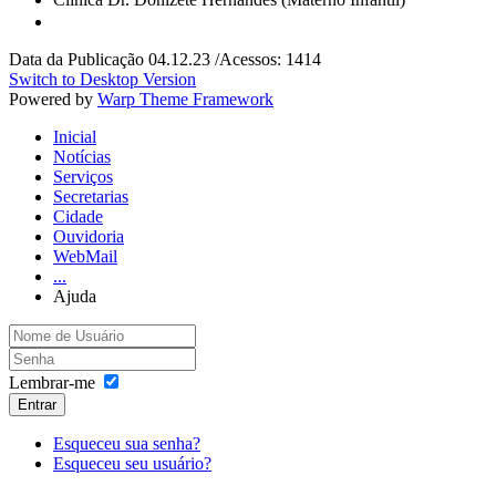
Data da Publicação 04.12.23 /Acessos: 1414
Switch to Desktop Version
Powered by
Warp Theme Framework
Inicial
Notícias
Serviços
Secretarias
Cidade
Ouvidoria
WebMail
...
Ajuda
Lembrar-me
Entrar
Esqueceu sua senha?
Esqueceu seu usuário?