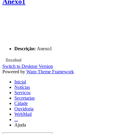
Anexo1
Descrição:
Anexo1
Download
Switch to Desktop Version
Powered by
Warp Theme Framework
Inicial
Notícias
Serviços
Secretarias
Cidade
Ouvidoria
WebMail
...
Ajuda