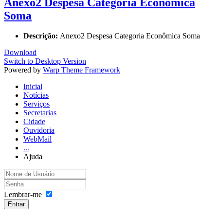
Anexo2 Despesa Categoria Econômica
Soma
Descrição:
Anexo2 Despesa Categoria Econômica Soma
Download
Switch to Desktop Version
Powered by
Warp Theme Framework
Inicial
Notícias
Serviços
Secretarias
Cidade
Ouvidoria
WebMail
...
Ajuda
Lembrar-me
Entrar