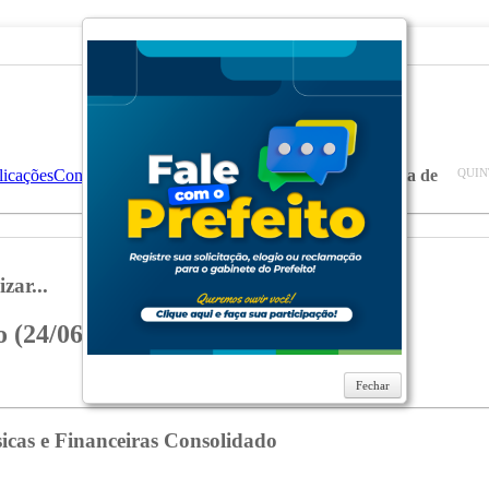
licações
Conselho Municipal de Saúde
Atas das Reuniões
Ata de
QUIN
zar...
 (24/06/2021)
Fechar
icas e Financeiras Consolidado