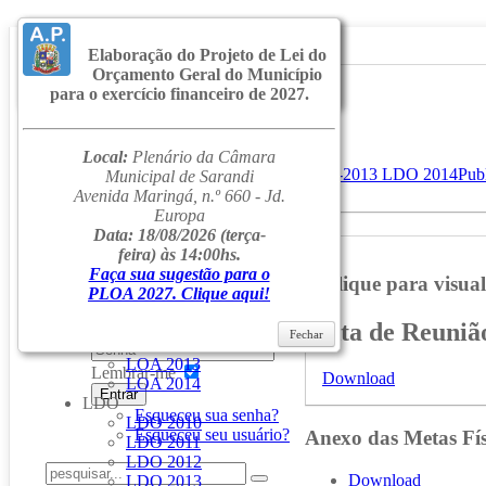
Elaboração do Projeto de Lei do
Orçamento Geral do Município
Fechar
para o exercício financeiro de 2027.
Inicial
Notícias
Serviços
Local:
Plenário da Câmara
Secretarias
Página Principal
LDO
LDO 2014
Lei 2013-2013 LDO 2014
Pub
Municipal de Sarandi
Cidade
Reunião (24/06/2021)
Avenida Maringá, n.º 660 - Jd.
Ouvidoria
Europa
WebMail
Data: 18/08/2026
(terça-
Instrumentos
Orçamentários
...
feira) às 14:00hs.
Ajuda
Faça sua sugestão para o
Clique para visuali
LOA
PLOA 2027. Clique aqui!
Login
LOA 2010
LOA 2011
Ata de Reunião
Fechar
LOA 2012
LOA 2013
Lembrar-me
Download
LOA 2014
Entrar
LDO
Esqueceu sua senha?
LDO 2010
Esqueceu seu usuário?
Anexo
das Metas Fís
LDO 2011
LDO 2012
Download
LDO 2013