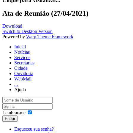
Clique para visualizar...
Ata de Reunião (27/04/2021)
Download
Switch to Desktop Version
Powered by
Warp Theme Framework
Inicial
Notícias
Serviços
Secretarias
Cidade
Ouvidoria
WebMail
...
Ajuda
Lembrar-me
Entrar
Esqueceu sua senha?