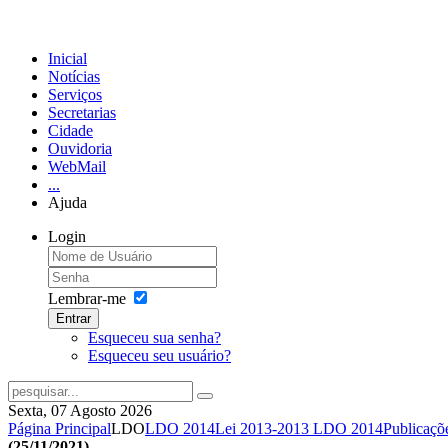
Inicial
Notícias
Serviços
Secretarias
Cidade
Ouvidoria
WebMail
...
Ajuda
Login
Lembrar-me
Entrar
Esqueceu sua senha?
Esqueceu seu usuário?
Sexta, 07 Agosto 2026
Página Principal
LDO
LDO 2014
Lei 2013-2013 LDO 2014
Publicaçõ
(25/11/2021).