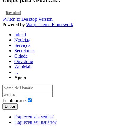
Clique para visualizar...
Download
Switch to Desktop Version
Powered by
Warp Theme Framework
Inicial
Notícias
Serviços
Secretarias
Cidade
Ouvidoria
WebMail
...
Ajuda
Lembrar-me
Entrar
Esqueceu sua senha?
Esqueceu seu usuário?