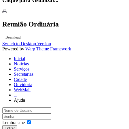
Clique para visualizar...
Reunião Ordinária
Download
Switch to Desktop Version
Powered by
Warp Theme Framework
Inicial
Notícias
Serviços
Secretarias
Cidade
Ouvidoria
WebMail
...
Ajuda
Lembrar-me
Entrar