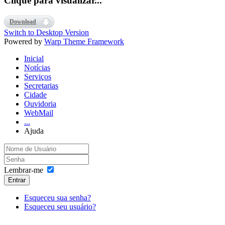
Clique para visualizar...
Download
Switch to Desktop Version
Powered by
Warp Theme Framework
Inicial
Notícias
Serviços
Secretarias
Cidade
Ouvidoria
WebMail
...
Ajuda
Lembrar-me
Entrar
Esqueceu sua senha?
Esqueceu seu usuário?