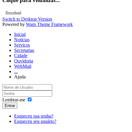
Clique para visualizar...
Download
Switch to Desktop Version
Powered by
Warp Theme Framework
Inicial
Notícias
Serviços
Secretarias
Cidade
Ouvidoria
WebMail
...
Ajuda
Lembrar-me
Entrar
Esqueceu sua senha?
Esqueceu seu usuário?