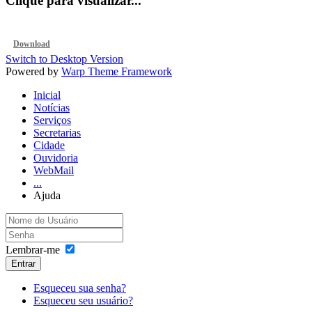
Clique para visualizar...
Download
Switch to Desktop Version
Powered by
Warp Theme Framework
Inicial
Notícias
Serviços
Secretarias
Cidade
Ouvidoria
WebMail
...
Ajuda
Lembrar-me
Entrar
Esqueceu sua senha?
Esqueceu seu usuário?