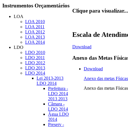
Instrumentos
Orçamentários
Clique para visualizar...
LOA
LOA 2010
LOA 2011
LOA 2012
Escala de Atendim
LOA 2013
LOA 2014
Download
LDO
LDO 2010
Anexo
das Metas Física
LDO 2011
LDO 2012
LDO 2013
Download
LDO 2014
Lei 2013-2013
Anexo das metas Físi
LDO 2014
Anexo das metas Físi
Prefeitura -
LDO 2014
2013 2013
Câmara -
LDO 2014
Água LDO
2014
Preserv -