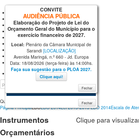
CONVITE
Inicial
AUDIÊNCIA PÚBLICA
Notícias
Elaboração do Projeto de Lei do
Serviços
Orçamento Geral do Município para o
Secretarias
exercício financeiro de 2027.
Cidade
Ouvidoria
Local:
Plenário da Câmara Municipal de
WebMail
Sarandi
[LOCALIZAÇÃO]
...
Avenida Maringá, n.º 660 - Jd. Europa
Data: 18/08/2026 (terça-feira) às 14:00hs.
AJUDA
Faça sua sugestão para o PLOA 2027.
Login
Clique aqui!
Fechar
Quinta, 06 Agosto 2026
Fechar
Página Principal
LDO
LDO 2014
Lei 2013-2013 LDO 2014
Escala de Ate
Instrumentos
Clique para visualizar
Orçamentários