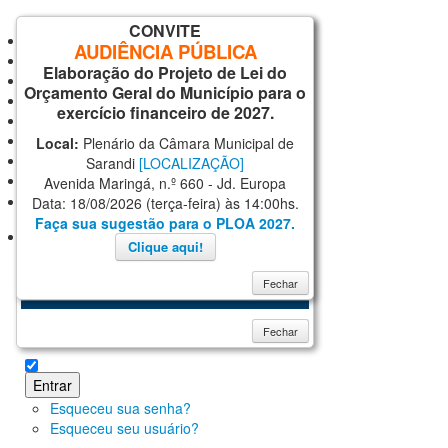
CONVITE
Inicial
AUDIÊNCIA PÚBLICA
Notícias
Elaboração do Projeto de Lei do
Serviços
Orçamento Geral do Município para o
Secretarias
exercício financeiro de 2027.
Cidade
Ouvidoria
Local:
Plenário da Câmara Municipal de
WebMail
Sarandi
[LOCALIZAÇÃO]
...
Avenida Maringá, n.º 660 - Jd. Europa
Data: 18/08/2026 (terça-feira) às 14:00hs.
AJUDA
Faça sua sugestão para o PLOA 2027.
Login
Clique aqui!
Fechar
Fechar
Lembrar-me
Entrar
Esqueceu sua senha?
Esqueceu seu usuário?