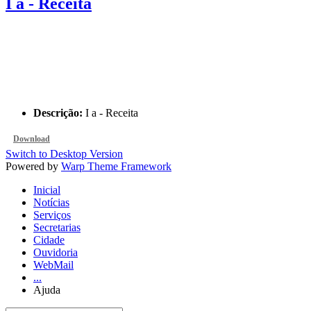
I a - Receita
Descrição:
I a - Receita
Download
Switch to Desktop Version
Powered by
Warp Theme Framework
Inicial
Notícias
Serviços
Secretarias
Cidade
Ouvidoria
WebMail
...
Ajuda