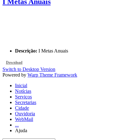
I Metas Anuais
Descrição:
I Metas Anuais
Download
Switch to Desktop Version
Powered by
Warp Theme Framework
Inicial
Notícias
Serviços
Secretarias
Cidade
Ouvidoria
WebMail
...
Ajuda