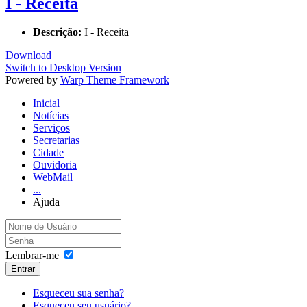
I - Receita
Descrição:
I - Receita
Download
Switch to Desktop Version
Powered by
Warp Theme Framework
Inicial
Notícias
Serviços
Secretarias
Cidade
Ouvidoria
WebMail
...
Ajuda
Lembrar-me
Entrar
Esqueceu sua senha?
Esqueceu seu usuário?