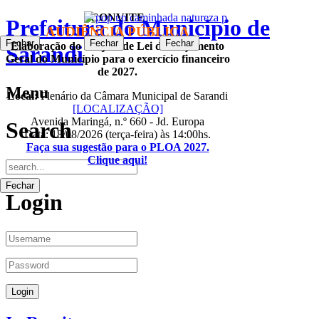
CONVITE
Prefeitura do Municipio de
AUDIÊNCIA PÚBLICA
Fechar
Fechar
Fechar
Fechar
Elaboração do Projeto de Lei do Orçamento
Sarandi
Geral do Município para o exercício financeiro
de 2027.
Menu
Local:
Plenário da Câmara Municipal de Sarandi
[LOCALIZAÇÃO]
Avenida Maringá, n.º 660 - Jd. Europa
Search
Data: 18/08/2026 (terça-feira) às 14:00hs.
Faça sua sugestão para o PLOA 2027.
Clique aqui!
Fechar
Login