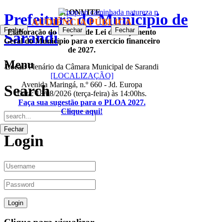
CONVITE
Prefeitura do Municipio de
AUDIÊNCIA PÚBLICA
Fechar
Fechar
Fechar
Fechar
Elaboração do Projeto de Lei do Orçamento
Sarandi
Geral do Município para o exercício financeiro
de 2027.
Menu
Local:
Plenário da Câmara Municipal de Sarandi
[LOCALIZAÇÃO]
Avenida Maringá, n.º 660 - Jd. Europa
Search
Data: 18/08/2026 (terça-feira) às 14:00hs.
Faça sua sugestão para o PLOA 2027.
Clique aqui!
Fechar
Login