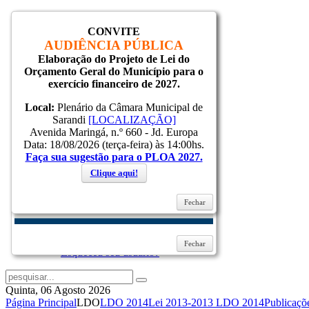
CONVITE
Inicial
AUDIÊNCIA PÚBLICA
Notícias
Elaboração do Projeto de Lei do
Serviços
Orçamento Geral do Município para o
Secretarias
exercício financeiro de 2027.
Cidade
Ouvidoria
Local:
Plenário da Câmara Municipal de
WebMail
Sarandi
[LOCALIZAÇÃO]
...
Avenida Maringá, n.º 660 - Jd. Europa
Ajuda
Data: 18/08/2026 (terça-feira) às 14:00hs.
Faça sua sugestão para o PLOA 2027.
Login
Clique aqui!
Fechar
Lembrar-me
ENTRAR
Esqueceu sua senha?
Fechar
Esqueceu seu usuário?
Quinta, 06 Agosto 2026
Página Principal
LDO
LDO 2014
Lei 2013-2013 LDO 2014
Publicaçõ