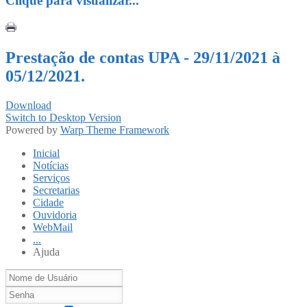
Clique para visualizar...
Prestação de contas UPA - 29/11/2021 à
05/12/2021.
Download
Switch to Desktop Version
Powered by
Warp Theme Framework
Inicial
Notícias
Serviços
Secretarias
Cidade
Ouvidoria
WebMail
...
Ajuda