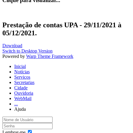
Clique para visualizar...
Prestação de contas UPA - 29/11/2021 à
05/12/2021.
Download
Switch to Desktop Version
Powered by
Warp Theme Framework
Inicial
Notícias
Serviços
Secretarias
Cidade
Ouvidoria
WebMail
...
Ajuda
Lembrar-me